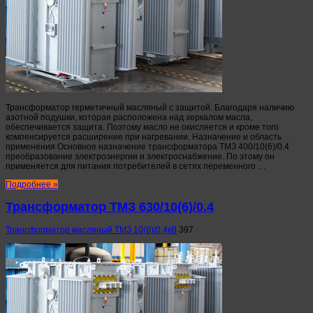
Трансформатор герметичный масляный с защитой. Благодаря наличию
азотной подушки, которая расположена над зеркалом масла,
обеспечивается защита. Поэтому масло не окисляется и кроме того
компенсируется расширение при нагревании. Назначение и область
применения Основное назначение трансформатора ТМЗ 400/10(6)/0.4
преобразование электроэнергии и электроснабжение. По этому он
применяется для питания потребителей в сетях переменного …
Подробнее »
Трансформатор ТМЗ 630/10(6)/0.4
Трансформатор масляный ТМЗ 10(6)/0,4кВ
397