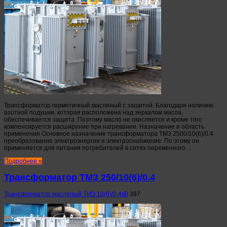
Трансформатор герметичный масляный с защитой. Благодаря наличию
азотной подушки, которая расположена над зеркалом масла,
обеспечивается защита. Поэтому масло не окисляется и кроме того
компенсируется расширение при нагревании. Назначение и область
применения Основное назначение трансформатора ТМЗ 2500/10(6)/0.4
преобразование электроэнергии и электроснабжение. По этому он
применяется для питания потребителей в сетях переменного …
Подробнее »
Трансформатор ТМЗ 250/10(6)/0.4
Трансформатор масляный ТМЗ 10(6)/0,4кВ
397