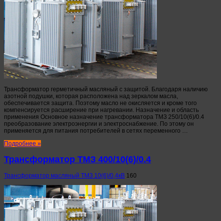
Трансформатор герметичный масляный с защитой. Благодаря наличию
азотной подушки, которая расположена над зеркалом масла,
обеспечивается защита. Поэтому масло не окисляется и кроме того
компенсируется расширение при нагревании. Назначение и область
применения Основное назначение трансформатора ТМЗ 250/10(6)/0.4
преобразование электроэнергии и электроснабжение. По этому он
применяется для питания потребителей в сетях переменного …
Подробнее »
Трансформатор ТМЗ 400/10(6)/0.4
Трансформатор масляный ТМЗ 10(6)/0,4кВ
160