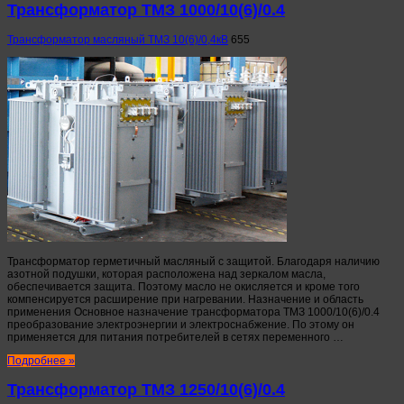
Трансформатор ТМЗ 1000/10(6)/0.4
Трансформатор масляный ТМЗ 10(6)/0,4кВ
655
Трансформатор герметичный масляный с защитой. Благодаря наличию
азотной подушки, которая расположена над зеркалом масла,
обеспечивается защита. Поэтому масло не окисляется и кроме того
компенсируется расширение при нагревании. Назначение и область
применения Основное назначение трансформатора ТМЗ 1000/10(6)/0.4
преобразование электроэнергии и электроснабжение. По этому он
применяется для питания потребителей в сетях переменного …
Подробнее »
Трансформатор ТМЗ 1250/10(6)/0.4