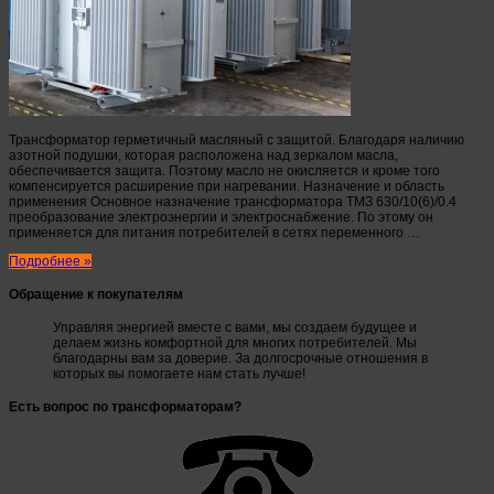
Трансформатор герметичный масляный с защитой. Благодаря наличию
азотной подушки, которая расположена над зеркалом масла,
обеспечивается защита. Поэтому масло не окисляется и кроме того
компенсируется расширение при нагревании. Назначение и область
применения Основное назначение трансформатора ТМЗ 630/10(6)/0.4
преобразование электроэнергии и электроснабжение. По этому он
применяется для питания потребителей в сетях переменного …
Подробнее »
Обращение к покупателям
Управляя энергией вместе с вами, мы создаем будущее и
делаем жизнь комфортной для многих потребителей. Мы
благодарны вам за доверие. За долгосрочные отношения в
которых вы помогаете нам стать лучше!
Есть вопрос по трансформаторам?