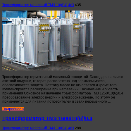
Трансформатор масляный ТМЗ 10(6)/0,4кВ
435
Трансформатор герметичный масляный с защитой. Благодаря наличию
азотной подушки, которая расположена над зеркалом масла,
обеспечивается защита. Поэтому масло не окисляется и кроме того
компенсируется расширение при нагревании. Назначение и область
применения Основное назначение трансформатора ТМЗ 1250/10(6)/0.4
преобразование электроэнергии и электроснабжение. По этому он
применяется для питания потребителей в сетях переменного …
Подробнее »
Трансформатор ТМЗ 1600/10(6)/0.4
Трансформатор масляный ТМЗ 10(6)/0,4кВ
288