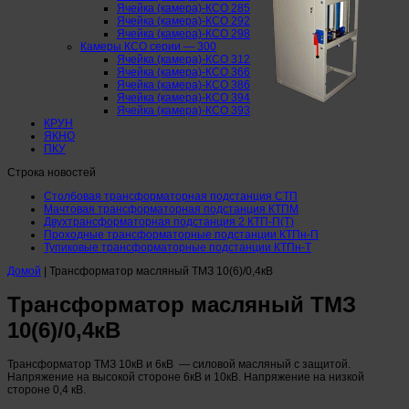
Ячейка (камера)-КСО 285
Ячейка (камера)-КСО 292
Ячейка (камера)-КСО 298
Камеры КСО серии — 300
Ячейка (камера)-КСО 312
Ячейка (камера)-КСО 366
Ячейка (камера)-КСО 386
Ячейка (камера)-КСО 394
Ячейка (камера)-КСО 393
КРУН
ЯКНО
ПКУ
Строка новостей
Столбовая трансформаторная подстанция СТП
Мачтовая трансформаторная подстанция КТПМ
Двухтрансформаторная подстанция 2 КТП-П(Т)
Проходные трансформаторные подстанции КТПн-П
Тупиковые трансформаторные подстанции КТПн-Т
Домой
|
Трансформатор масляный ТМЗ 10(6)/0,4кВ
Трансформатор масляный ТМЗ
10(6)/0,4кВ
Трансформатор ТМЗ 10кВ и 6кВ — силовой масляный с защитой.
Напряжение на высокой стороне 6кВ и 10кВ. Напряжение на низкой
стороне 0,4 кВ.