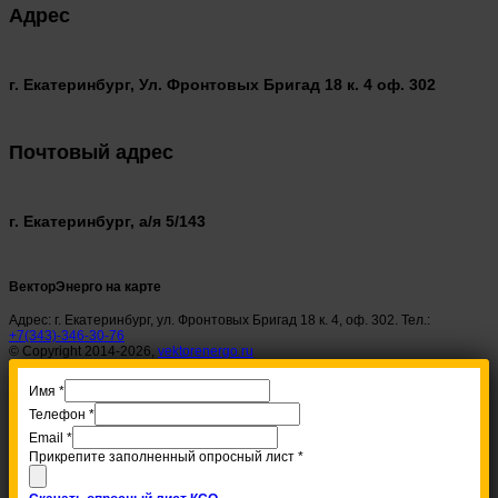
Адрес
г. Екатеринбург, Ул. Фронтовых Бригад 18 к. 4 оф. 302
Почтовый адрес
г. Екатеринбург, а/я 5/143
ВекторЭнерго на карте
Адрес: г. Екатеринбург, ул. Фронтовых Бригад 18 к. 4, оф. 302. Тел.:
+7(343)-346-30-76
© Copyright 2014-2026,
vektorenergo.ru
Имя
*
Телефон
*
Email
*
Прикрепите заполненный опросный лист
*