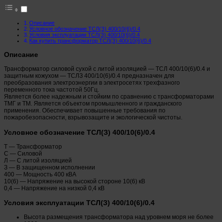
Описание
Условное обозначение ТСЛ(З) 400/10(6)/0.4
Условия эксплуатации ТСЛ(З) 400/10(6)/0.4
Как купить трансформатор ТСЛ(З) 400/10(6)/0.4
Описание
Трансформатор силовой сухой с литой изоляцией — ТСЛ 400/10(6)/0.4 и
защитным кожухом — ТСЛЗ 400/10(6)/0.4 предназначен для
преобразования электроэнергии в электросетях трехфазного
переменного тока частотой 50Гц.
Является более надежным и стойким по сравнению с трансформаторами
ТМГ и ТМ. Является объектом промышленного и гражданского
применения. Обеспечивает повышенные требования по
пожаробезопасности, взрывозащите и экологической чистоты.
Условное обозначение ТСЛ(З) 400/10(6)/0.4
Т — Трансформатор
С — Силовой
Л — С литой изоляцией
З — В защищенном исполнении
400 — Мощность 400 кВА
10(6) — Напряжение на высокой стороне 10(6) кВ
0,4 — Напряжение на низкой 0,4 кВ
Условия эксплуатации ТСЛ(З) 400/10(6)/0.4
Высота размещения трансформатора над уровнем моря не более