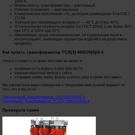
1000 м.
Режим работы трансформатора – длительный.
Рабочее положение — вертикальное
Климатическое исполнение «У», категория размещения 3 по ГОСТ
15150.
Температура окружающего воздуха от — 45°С до плюс 40°С;
Относительная влажность воздуха (по ГОСТ 15543.1) не более 80%
при 15°С и 100% при 25°С
Окружающая среда невзрывоопасная, не содержащая пыли в
концентрациях, снижающих параметры изделий в недопустимых
пределах;
Как купить трансформатор ТСЛ(З) 400/10(6)/0.4
Узнать стоимость и сроки поставки вы можете:
позвонив по телефону 8-800-250-30-76
заказав обратный звонок с сайта
отправив заявку через форму «узнать цену и сроки поставки»
Мы рассмотрим ваше обращение и предложим вам лучший вариант из
того, что у нас есть!
Предыдущий
Трансформатор ТМЗ 630/10(6)/0.4
Следующий
Трансформатор ТСЛ(З) 2000/10(6)/0.4
Проверьте также