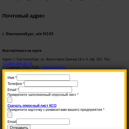
Почтовый адрес
г. Екатеринбург, а/я 5/143
ВекторЭнерго на карте
Адрес: г. Екатеринбург, ул. Фронтовых Бригад 18 к. 4, оф. 302. Тел.:
+7(343)-346-30-76
© Copyright 2014-2026,
vektorenergo.ru
Имя
*
Телефон
*
Email
*
Прикрепите заполненный опросный лист
*
Скачать опросный лист КСО
Прикрепите карточку с реквизитами вашего предприятия
*
Email
Отправить