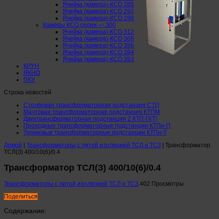
Ячейка (камера)-КСО 285
Ячейка (камера)-КСО 292
Ячейка (камера)-КСО 298
Камеры КСО серии — 300
Ячейка (камера)-КСО 312
Ячейка (камера)-КСО 366
Ячейка (камера)-КСО 386
Ячейка (камера)-КСО 394
Ячейка (камера)-КСО 393
КРУН
ЯКНО
ПКУ
Строка новостей
Столбовая трансформаторная подстанция СТП
Мачтовая трансформаторная подстанция КТПМ
Двухтрансформаторная подстанция 2 КТП-П(Т)
Проходные трансформаторные подстанции КТПн-П
Тупиковые трансформаторные подстанции КТПн-Т
Домой
|
Трансформаторы с литой изоляцией ТСЛ и ТСЗ
|
Трансформатор
ТСЛ(З) 400/10(6)/0.4
Трансформатор ТСЛ(З) 400/10(6)/0.4
Трансформаторы с литой изоляцией ТСЛ и ТСЗ
402 Просмотры
Поделиться
Содержание: