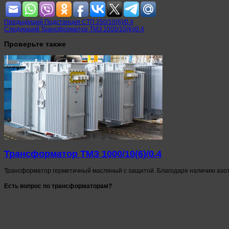
Предыдущий
Подстанция СТП 250/10(6)/0.4
Следующий
Трансформатор ТМЗ 1000/10(6)/0.4
Проверьте также
Трансформатор ТМЗ 1000/10(6)/0.4
Трансформатор герметичный масляный с защитой. Благодаря наличию азот
Есть вопрос по трансформаторам?