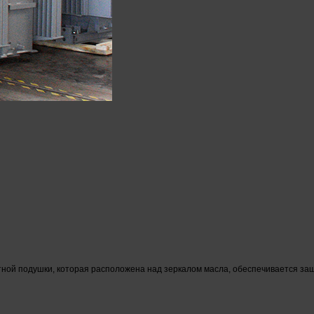
ной подушки, которая расположена над зеркалом масла, обеспечивается защи