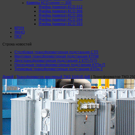
Камеры КСО серии — 300
Ячейка (камера)-КСО 312
Ячейка (камера)-КСО 366
Ячейка (камера)-КСО 386
Ячейка (камера)-КСО 394
Ячейка (камера)-КСО 393
КРУН
ЯКНО
ПКУ
Строка новостей
Столбовая трансформаторная подстанция СТП
Мачтовая трансформаторная подстанция КТПМ
Двухтрансформаторная подстанция 2 КТП-П(Т)
Проходные трансформаторные подстанции КТПн-П
Тупиковые трансформаторные подстанции КТПн-Т
Домой
|
Трансформатор масляный ТМЗ 10(6)/0,4кВ
|
Трансформатор ТМЗ 250/