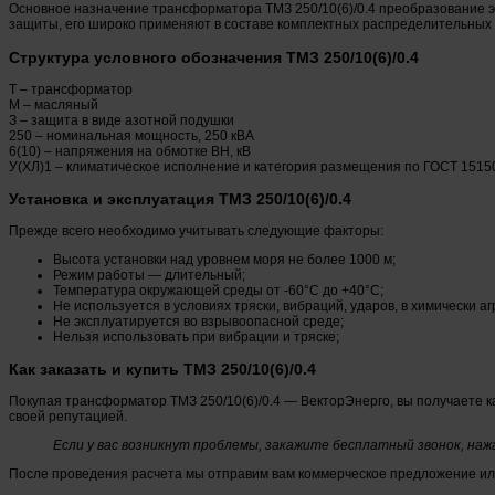
Основное назначение трансформатора ТМЗ 250/10(6)/0.4 преобразование эл
защиты, его широко применяют в составе комплектных распределительных 
Структура условного обозначения ТМЗ 250/10(6)/0.4
Т – трансформатор
М – масляный
З – защита в виде азотной подушки
250 – номинальная мощность, 250 кВА
6(10) – напряжения на обмотке ВН, кВ
У(ХЛ)1 – климатическое исполнение и категория размещения по ГОСТ 1515
Установка и эксплуатация ТМЗ 250/10(6)/0.4
Прежде всего необходимо учитывать следующие факторы:
Высота установки над уровнем моря не более 1000 м;
Режим работы — длительный;
Температура окружающей среды от -60°С до +40°С;
Не используется в условиях тряски, вибраций, ударов, в химически а
Не эксплуатируется во взрывоопасной среде;
Нельзя использовать при вибрации и тряске;
Как заказать и купить ТМЗ 250/10(6)/0.4
Покупая трансформатор ТМЗ 250/10(6)/0.4 — ВекторЭнерго, вы получаете 
своей репутацией.
Если у вас возникнут проблемы, закажите бесплатный звонок, наж
После проведения расчета мы отправим вам коммерческое предложение или