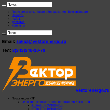
Производство силового оборудования | ВекторЭнерго
Новости
Файлы
Доставка
Контакты
Email:
zakaz@vektorenergo.ru
Тел:
8(343)346-30-76
Vektorenergo.r
Подстанции КТП
Одно трансформаторная подстанция КТПн-Т(П)
КТПн-Т(П) 25/10(6)/0,4
КТПн-Т(П) 40/10(6)/0,4