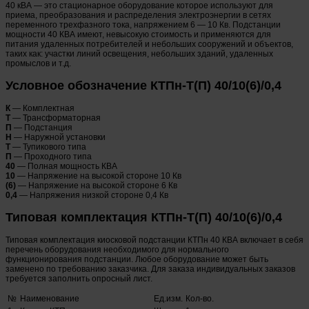
40 кВА — это стационарное оборудование которое используют для
приема, преобразования и распределения электроэнергии в сетях
переменного трехфазного тока, напряжением 6 — 10 Кв. Подстанции
мощности 40 КВА имеют, невысокую стоимость и применяются для
питания удаленных потребителей и небольших сооружений и объектов,
таких как: участки линий освещения, небольших зданий, удаленных
промыслов и т.д.
Условное обозначение КТПн-Т(П) 40/10(6)/0,4
К
— Комплектная
Т
— Трансформаторная
П
— Подстанция
Н
— Наружной установки
Т
— Тупикового типа
П
— Проходного типа
40
— Полная мощность КВА
10
— Напряжение на высокой стороне 10 Кв
(6)
— Напряжение на высокой стороне 6 Кв
0,4
— Напряжения низкой стороне 0,4 Кв
Типовая комплектация КТПн-Т(П) 40/10(6)/0,4
Типовая комплектация киосковой подстанции КТПн 40 КВА включает в себя
перечень оборудования необходимого для нормального
функционирования подстанции. Любое оборудование может быть
заменено по требованию заказчика. Для заказа индивидуальных заказов
требуется заполнить опросный лист.
№
Наименование
Ед.изм.
Кол-во.