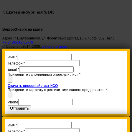
г. Екатеринбург, а/я 5/143
ВекторЭнерго на карте
Адрес: г. Екатеринбург, ул. Фронтовых Бригад 18 к. 4, оф. 302. Тел.:
+7(343)-346-30-76
© Copyright 2014-2026,
vektorenergo.ru
Имя
*
Телефон
*
Email
*
Прикрепите заполненный опросный лист
*
Скачать опросный лист КСО
Прикрепите карточку с реквизитами вашего предприятия
*
Phone
Отправить
Имя
*
Телефон
*