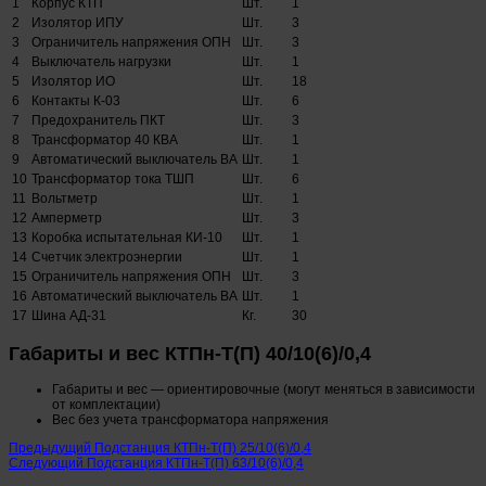
1
Корпус КТП
Шт.
1
2
Изолятор ИПУ
Шт.
3
3
Ограничитель напряжения ОПН
Шт.
3
4
Выключатель нагрузки
Шт.
1
5
Изолятор ИО
Шт.
18
6
Контакты К-03
Шт.
6
7
Предохранитель ПКТ
Шт.
3
8
Трансформатор 40 КВА
Шт.
1
9
Автоматический выключатель ВА
Шт.
1
10
Трансформатор тока ТШП
Шт.
6
11
Вольтметр
Шт.
1
12
Амперметр
Шт.
3
13
Коробка испытательная КИ-10
Шт.
1
14
Счетчик электроэнергии
Шт.
1
15
Ограничитель напряжения ОПН
Шт.
3
16
Автоматический выключатель ВА
Шт.
1
17
Шина АД-31
Кг.
30
Габариты и вес КТПн-Т(П) 40/10(6)/0,4
Габариты и вес — ориентировочные (могут меняться в зависимости
от комплектации)
Вес без учета трансформатора напряжения
Предыдущий
Подстанция КТПн-Т(П) 25/10(6)/0,4
Следующий
Подстанция КТПн-Т(П) 63/10(6)/0,4