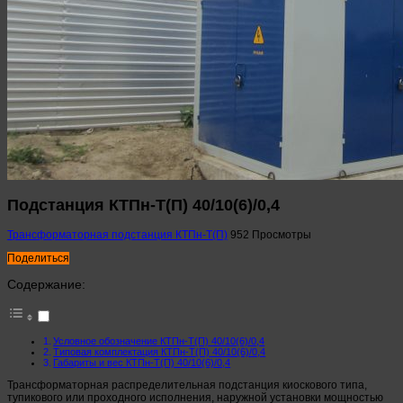
Подстанция КТПн-Т(П) 40/10(6)/0,4
Трансформаторная подстанция КТПн-Т(П)
952 Просмотры
Поделиться
Содержание:
Условное обозначение КТПн-Т(П) 40/10(6)/0,4
Типовая комплектация КТПн-Т(П) 40/10(6)/0,4
Габариты и вес КТПн-Т(П) 40/10(6)/0,4
Трансформаторная распределительная подстанция киоскового типа,
тупикового или проходного исполнения, наружной установки мощностью