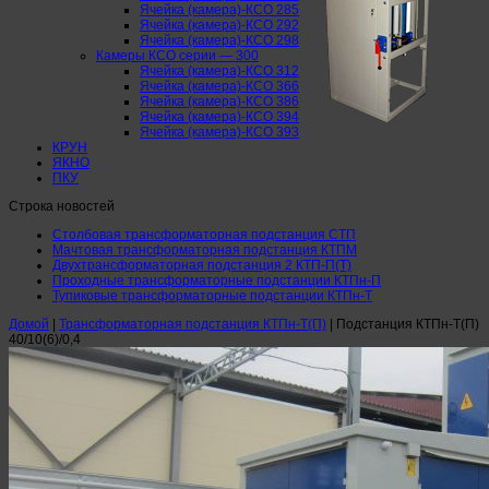
Ячейка (камера)-КСО 285
Ячейка (камера)-КСО 292
Ячейка (камера)-КСО 298
Камеры КСО серии — 300
Ячейка (камера)-КСО 312
Ячейка (камера)-КСО 366
Ячейка (камера)-КСО 386
Ячейка (камера)-КСО 394
Ячейка (камера)-КСО 393
КРУН
ЯКНО
ПКУ
Строка новостей
Столбовая трансформаторная подстанция СТП
Мачтовая трансформаторная подстанция КТПМ
Двухтрансформаторная подстанция 2 КТП-П(Т)
Проходные трансформаторные подстанции КТПн-П
Тупиковые трансформаторные подстанции КТПн-Т
Домой
|
Трансформаторная подстанция КТПн-Т(П)
|
Подстанция КТПн-Т(П)
40/10(6)/0,4