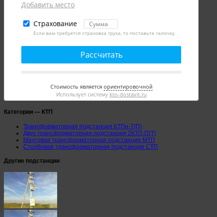
Добавить место
Страхование
Если вам требуется страховка груза, то поставьте галочку.
Рассчитать
Стоимость является
ориентировочной
Использует систему
kto-dostavit.ru
Категории — КТП
Трансформаторная подстанция КТПн-Т(П)
Двух трансформаторная подстанция 2КТП-П(Т)
Мачтовая трансформаторная подстанция МТП
Столбовая трансформаторная подстанция СТП
Другие подстанции