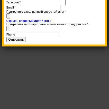
Телефон
*
Email
*
Прикрепите заполненный опросный лист
*
Скачать опросный лист КТПн-Т
Прикрепите карточку с реквизитами вашего предприятия
*
Phone
Отправить