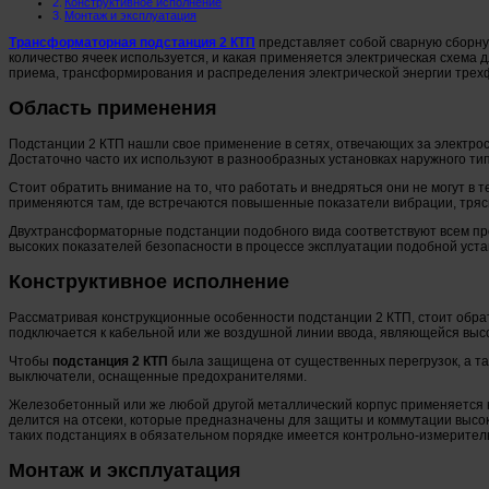
Конструктивное исполнение
Монтаж и эксплуатация
Трансформаторная подстанция 2 КТП
представляет собой сварную сборную 
количество ячеек используется, и какая применяется электрическая схема 
приема, трансформирования и распределения электрической энергии трехф
Область применения
Подстанции 2 КТП нашли свое применение в сетях, отвечающих за электро
Достаточно часто их используют в разнообразных установках наружного ти
Стоит обратить внимание на то, что работать и внедряться они не могут в
применяются там, где встречаются повышенные показатели вибрации, тряск
Двухтрансформаторные подстанции подобного вида соответствуют всем пр
высоких показателей безопасности в процессе эксплуатации подобной уста
Конструктивное исполнение
Рассматривая конструкционные особенности подстанции 2 КТП, стоит обра
подключается к кабельной или же воздушной линии ввода, являющейся выс
Чтобы
подстанция 2 КТП
была защищена от существенных перегрузок, а та
выключатели, оснащенные предохранителями.
Железобетонный или же любой другой металлический корпус применяется 
делится на отсеки, которые предназначены для защиты и коммутации высок
таких подстанциях в обязательном порядке имеется контрольно-измерител
Монтаж и эксплуатация