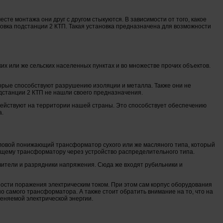
сте монтажа они друг с другом стыкуются. В зависимости от того, какое
новка подстанции 2 КТП. Такая установка предназначена для возможности
 или же сельских населенных пунктах и во множестве прочих объектов.
оторые способствуют разрушению изоляции и металла. Также они не
дстанции 2 КТП не нашли своего предназначения.
ействуют на территории нашей страны. Это способствует обеспечению
а.
иловой понижающий трансформатор сухого или же масляного типа, который
ющему трансформатору через устройство распределительного типа.
ители и разрядники напряжения. Сюда же входят рубильники и
сти поражения электрическим током. При этом сам корпус оборудования
 самого трансформатора. А также стоит обратить внимание на то, что на
еняемой электрической энергии.