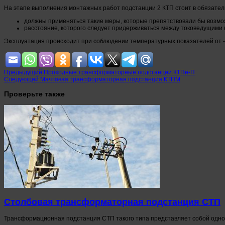
На этапе выполнения монтажных работ подстанции 2 КТП стоит в обязател
должны применяться такие меры, которые препятствовали бы возмо
расстояние, которого следует придерживаться между токоведущими 
Эксплуатация происходит при соблюдении температурных показателей от -45
Предыдущий
Проходные трансформаторные подстанции КТПн-П
Следующий
Мачтовая трансформаторная подстанция КТПМ
Проверьте также
Столбовая трансформаторная подстанция СТП
Трансформационная подстанция СТП такого типа представляет собой одно