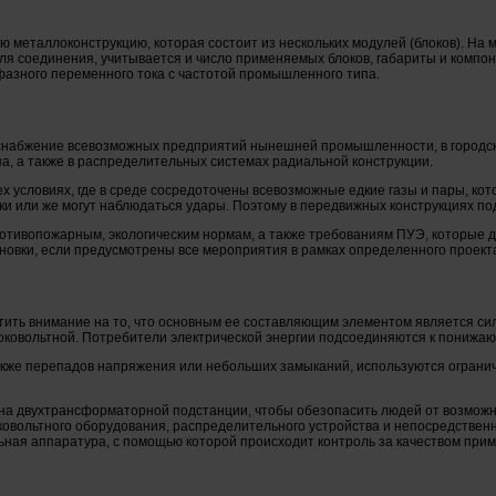
металлоконструкцию, которая состоит из нескольких модулей (блоков). На ме
для соединения, учитывается и число применяемых блоков, габариты и компо
азного переменного тока с частотой промышленного типа.
снабжение всевозможных предприятий нынешней промышленности, в городских
па, а также в распределительных системах радиальной конструкции.
 тех условиях, где в среде сосредоточены всевозможные едкие газы и пары, к
и или же могут наблюдаться удары. Поэтому в передвижных конструкциях по
отивопожарным, экологическим нормам, а также требованиям ПУЭ, которые д
новки, если предусмотрены все мероприятия в рамках определенного проект
тить внимание на то, что основным ее составляющим элементом является с
оковольтной. Потребители электрической энергии подсоединяются к понижа
кже перепадов напряжения или небольших замыканий, используются огранич
на двухтрансформаторной подстанции, чтобы обезопасить людей от возможно
овольтного оборудования, распределительного устройства и непосредственно
ьная аппаратура, с помощью которой происходит контроль за качеством прим