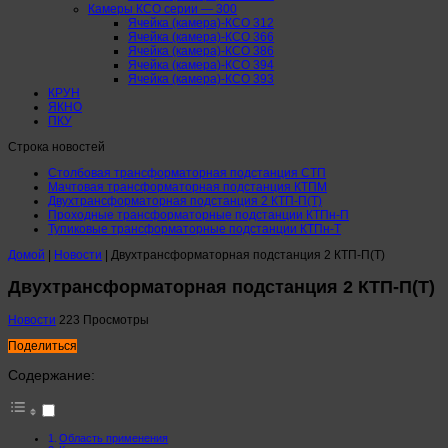
Камеры КСО серии — 300
Ячейка (камера)-КСО 312
Ячейка (камера)-КСО 366
Ячейка (камера)-КСО 386
Ячейка (камера)-КСО 394
Ячейка (камера)-КСО 393
КРУН
ЯКНО
ПКУ
Строка новостей
Столбовая трансформаторная подстанция СТП
Мачтовая трансформаторная подстанция КТПМ
Двухтрансформаторная подстанция 2 КТП-П(Т)
Проходные трансформаторные подстанции КТПн-П
Тупиковые трансформаторные подстанции КТПн-Т
Домой
|
Новости
|
Двухтрансформаторная подстанция 2 КТП-П(Т)
Двухтрансформаторная подстанция 2 КТП-П(Т)
Новости
223 Просмотры
Поделиться
Содержание:
Область применения