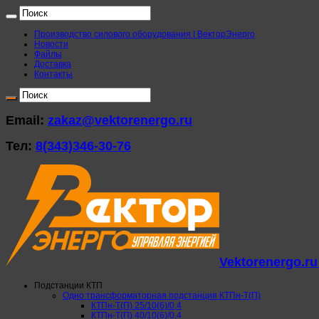
Производство силового оборудования | ВекторЭнерго
Новости
Файлы
Доставка
Контакты
Email:
zakaz@vektorenergo.ru
Тел:
8(343)346-30-76
Vektorenergo.r
Подстанции КТП
Одно трансформаторная подстанция КТПн-Т(П)
КТПн-Т(П) 25/10(6)/0,4
КТПн-Т(П) 40/10(6)/0,4