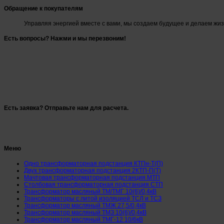
Обращение к покупателям
Управляя энергией вместе с вами, мы создаем будущее и делаем жи
Есть вопросы? Нажми и мы перезвоним!
Есть заявка? Отправьте нам для расчета.
Меню
Одно трансформаторная подстанция КТПн-Т(П)
Двух трансформаторная подстанция 2КТП-П(Т)
Мачтовая трансформаторная подстанция МТП
Столбовая трансформаторная подстанция СТП
Трансформатор масляный ТМ/ТМГ 10(6)/0,4кВ
Трансформаторы с литой изоляцией ТСЛ и ТСЗ
Трансформатор масляный ТМЖ 27,5/0,4кВ
Трансформатор масляный ТМЗ 10(6)/0,4кВ
Трансформатор масляный ТМГ-12 10/6кВ