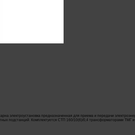
арна электроустановка предназначенная для приема и передачи электроэнер
ных подстанций. Комплектуется СТП 160/10(6)/0,4 трансформаторами ТМГ и