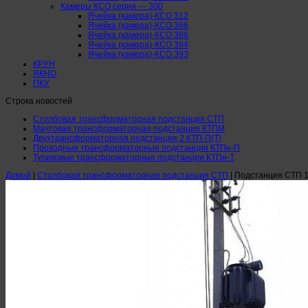
Камеры КСО серии — 300
Ячейка (камера)-КСО 312
Ячейка (камера)-КСО 366
Ячейка (камера)-КСО 386
Ячейка (камера)-КСО 394
Ячейка (камера)-КСО 393
КРУН
ЯКНО
ПКУ
Строка новостей
Столбовая трансформаторная подстанция СТП
Мачтовая трансформаторная подстанция КТПМ
Двухтрансформаторная подстанция 2 КТП-П(Т)
Проходные трансформаторные подстанции КТПн-П
Тупиковые трансформаторные подстанции КТПн-Т
Домой
|
Столбовая трансформаторная подстанция СТП
|
Подстанция СТП 16