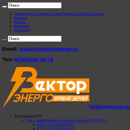
Производство силового оборудования | ВекторЭнерго
Новости
Файлы
Доставка
Контакты
Email:
zakaz@vektorenergo.ru
Тел:
8(343)346-30-76
Vektorenergo.r
Подстанции КТП
Одно трансформаторная подстанция КТПн-Т(П)
КТПн-Т(П) 25/10(6)/0,4
КТПн-Т(П) 40/10(6)/0,4