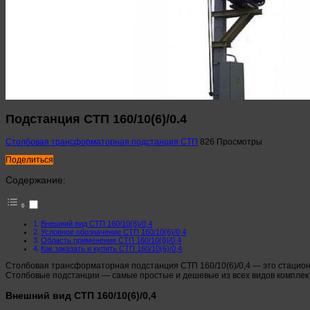
Подстанция СТП 160/10(6)/0.4
Столбовая трансформаторная подстанция СТП
826 Просмотры
Поделиться
Содержание:
Внешний вид СТП 160/10(6)/0,4
Условное обозначение СТП 160/10(6)/0,4
Область применения СТП 160/10(6)/0,4
Как заказать и купить СТП 160/10(6)/0,4
Столбовая трансформаторная подстанция СТП 160/10(6)/0,4 — это стацион
Столбовые подстанции — самые простые и дешевые из всех видов комплект
Внешний вид СТП 160/10(6)/0,4