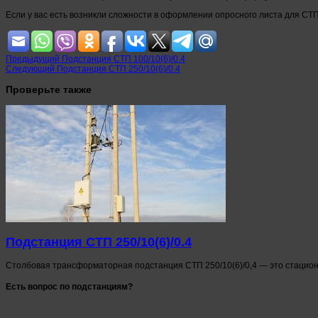
Если у вас есть возникли сложности в оформлении опросного листа для СТП
Предыдущий
Подстанция СТП 100/10(6)/0.4
Следующий
Подстанция СТП 250/10(6)/0.4
Проверьте также
Подстанция СТП 250/10(6)/0.4
Столбовая трансформаторная подстанция СТП 250/10(6)/0,4 — это стацио
Есть вопрос по подстанциям?