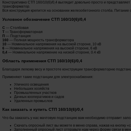
Конструктивно СТП 160/10(6)/0,4 выглядит довольно просто и представляе
трансформатор.
Вся конструкция крепится на основании железобетонного столба. Питание 
Условное обозначение СТП 160/10(6)/0,4
С
— Столбовая
Т
— Трансформаторная
П
— Подстанция
160
— Полная мощность трансформатора
10
— Номинальное напряжения на высокой стороне, 10 кВ
6
— Номинальное напряжения на высокой стороне, 6 кВ
0,4
— Номинальное напряжение на низкой стороне, 0.4 кВ
Область применения СТП 160/10(6)/0,4
Благодаря легкому весу и простоте конструкции трансформаторню подстанц
Применяют такие подстанции для электроснабжения:
Уличного освещения
Небольших хозяйств
Промышленных участков
Дачных кооперативов и садов
Удаленных промыслов
Как заказать и купить СТП 160/10(6)/0,4
Что бы заказать у нас мачтовую подстанцию вам необходимо отправит зап
Скачать опросный лист вы можете в меню справа, нажав на кнопку «
Заполненный опросный лист отправьте нам через форму связи в меню