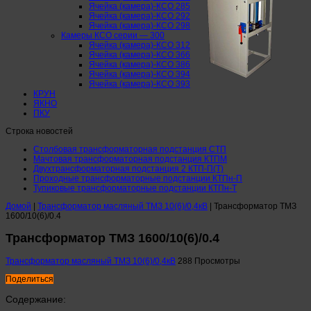
Ячейка (камера)-КСО 285
Ячейка (камера)-КСО 292
Ячейка (камера)-КСО 298
Камеры КСО серии — 300
Ячейка (камера)-КСО 312
Ячейка (камера)-КСО 366
Ячейка (камера)-КСО 386
Ячейка (камера)-КСО 394
Ячейка (камера)-КСО 393
КРУН
ЯКНО
ПКУ
Строка новостей
Столбовая трансформаторная подстанция СТП
Мачтовая трансформаторная подстанция КТПМ
Двухтрансформаторная подстанция 2 КТП-П(Т)
Проходные трансформаторные подстанции КТПн-П
Тупиковые трансформаторные подстанции КТПн-Т
Домой
|
Трансформатор масляный ТМЗ 10(6)/0,4кВ
|
Трансформатор ТМЗ
1600/10(6)/0.4
Трансформатор ТМЗ 1600/10(6)/0.4
Трансформатор масляный ТМЗ 10(6)/0,4кВ
288 Просмотры
Поделиться
Содержание: