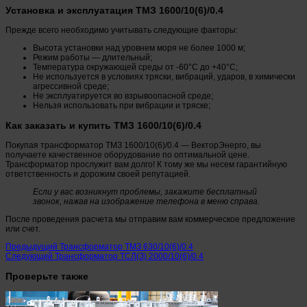
Установка и эксплуатация ТМЗ 1600/10(6)/0.4
Прежде всего необходимо учитывать следующие факторы:
Высота установки над уровнем моря не более 1000 м;
Режим работы — длительный;
Температура окружающей среды от -60°С до +40°С;
Не используется в условиях тряски, вибраций, ударов, в химически
агрессивной среде;
Не эксплуатируется во взрывоопасной среде;
Нельзя использовать при вибрации и тряске;
Как заказать и купить ТМЗ 1600/10(6)/0.4
Покупая трансформатор ТМЗ 1600/10(6)/0.4 — ВекторЭнерго, вы
получаете качественное оборудование по оптимальной цене.
Трансформатор прослужит вам долго! К тому же мы несем гарантийную
ответственность и дорожим своей репутацией.
Если у вас возникнут проблемы, закажите бесплатный
звонок, нажав на изображение телефона в меню справа.
После проведения расчета мы отправим вам коммерческое предложение
или счет.
Предыдущий
Трансформатор ТМЗ 630/10(6)/0.4
Следующий
Трансформатор ТСЛ(З) 2000/10(6)/0.4
Проверьте также