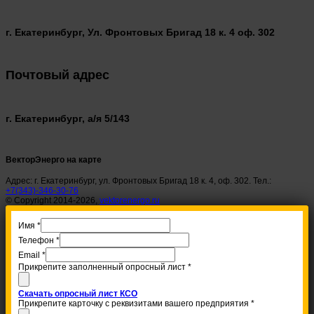
г. Екатеринбург, Ул. Фронтовых Бригад 18 к. 4 оф. 302
Почтовый адрес
г. Екатеринбург, а/я 5/143
ВекторЭнерго на карте
Адрес: г. Екатеринбург, ул. Фронтовых Бригад 18 к. 4, оф. 302. Тел.:
+7(343)-346-30-76
© Copyright 2014-2026,
vektorenergo.ru
Имя
*
Телефон
*
Email
*
Прикрепите заполненный опросный лист
*
Скачать опросный лист КСО
Прикрепите карточку с реквизитами вашего предприятия
*