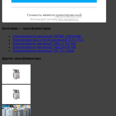
Стоимость является
ориентировочной
Использует систему
kto-dostavit.ru
Категории — трансформаторов
Трансформатор масляный ТМ/ТМГ 10(6)/0,4кВ
Трансформаторы с литой изоляцией ТСЛ и ТСЗ
Трансформатор масляный ТМЖ 27,5/0,4кВ
Трансформатор масляный ТМЗ 10(6)/0,4кВ
Трансформатор масляный ТМГ-12 10/6кВ
Другие трансформаторы