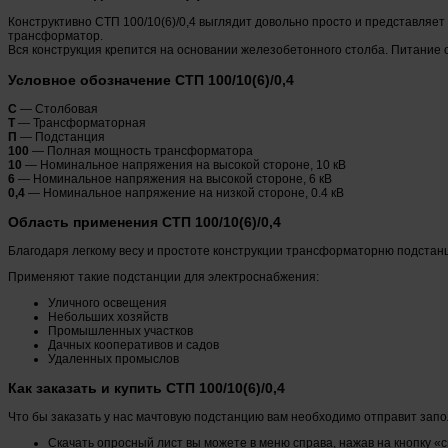
Конструктивно СТП 100/10(6)/0,4 выглядит довольно просто и представляе
трансформатор.
Вся конструкция крепится на основании железобетонного столба. Питание 
Условное обозначение СТП 100/10(6)/0,4
С
— Столбовая
Т
— Трансформаторная
П
— Подстанция
100
— Полная мощность трансформатора
10
— Номинальное напряжения на высокой стороне, 10 кВ
6
— Номинальное напряжения на высокой стороне, 6 кВ
0,4
— Номинальное напряжение на низкой стороне, 0.4 кВ
Область применения СТП 100/10(6)/0,4
Благодаря легкому весу и простоте конструкции трансформаторню подстанц
Применяют такие подстанции для электроснабжения:
Уличного освещения
Небольших хозяйств
Промышленных участков
Дачных кооперативов и садов
Удаленных промыслов
Как заказать и купить СТП 100/10(6)/0,4
Что бы заказать у нас мачтовую подстанцию вам необходимо отправит зап
Скачать опросный лист вы можете в меню справа, нажав на кнопку «