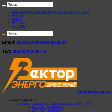
Производство силового оборудования | ВекторЭнерго
Новости
Файлы
Доставка
Контакты
Email:
zakaz@vektorenergo.ru
Тел:
8(343)346-30-76
Vektorenergo.r
Подстанции КТП
Одно трансформаторная подстанция КТПн-Т(П)
КТПн-Т(П) 25/10(6)/0,4
КТПн-Т(П) 40/10(6)/0,4