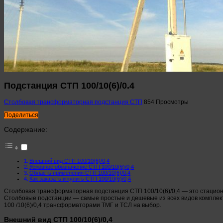
Подстанция СТП 100/10(6)/0.4
Столбовая трансформаторная подстанция СТП
854 Просмотры
Поделиться
Содержание:
Внешний вид СТП 100/10(6)/0,4
Условное обозначение СТП 100/10(6)/0,4
Область применения СТП 100/10(6)/0,4
Как заказать и купить СТП 100/10(6)/0,4
Столбовая трансформаторная подстанция СТП 100/10(6)/0,4 — это стацион
Столбовые подстанции — самые простые и дешевые из всех видов комплек
100 /10(6)/0,4 трансформаторами ТМГ и ТСЛ на выбор.
Внешний вид СТП 100/10(6)/0,4