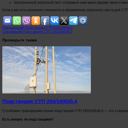
Заполненный опросный лист отправьте нам через форму связи в меню
Если у вас есть возникли сложности в оформлении опросного листа для СТП
Предыдущий
Подстанция СТП 63/10(6)/0.4
Следующий
Подстанция СТП 160/10(6)/0.4
Проверьте также
Подстанция СТП 250/10(6)/0.4
Столбовая трансформаторная подстанция СТП 250/10(6)/0,4 — это стацио
Есть вопрос по подстанциям?