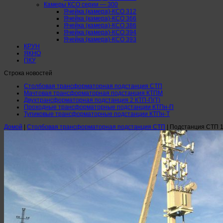
Камеры КСО серии — 300
Ячейка (камера)-КСО 312
Ячейка (камера)-КСО 366
Ячейка (камера)-КСО 386
Ячейка (камера)-КСО 394
Ячейка (камера)-КСО 393
КРУН
ЯКНО
ПКУ
Строка новостей
Столбовая трансформаторная подстанция СТП
Мачтовая трансформаторная подстанция КТПМ
Двухтрансформаторная подстанция 2 КТП-П(Т)
Проходные трансформаторные подстанции КТПн-П
Тупиковые трансформаторные подстанции КТПн-Т
Домой
|
Столбовая трансформаторная подстанция СТП
|
Подстанция СТП 10