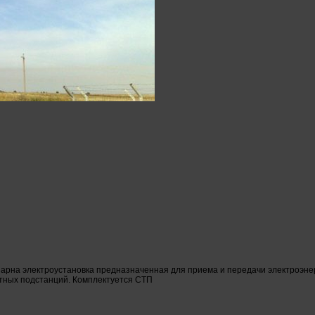
арна электроустановка предназначенная для приема и передачи электроэнер
тных подстанций. Комплектуется СТП