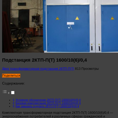
Подстанция 2КТП-П(Т) 1600/10(6)/0,4
Двух трансформаторная подстанция 2КТП-П(Т)
813 Просмотры
Поделиться
Содержание:
Условное обозначение 2КТП-П(Т) 1600/10(6)/0,4
Базовая комплектация 2КТП-П(Т) 1600/10(6)/0,4
Как заказать и купить 2КТП-П(Т) 1600/10(6)/0,4
Комплектная трансформаторная подстанция 2КТП-П(Т) 1600/10(6)/0,4 —
энергоснабжения потребителей в различных сферах гражданской и