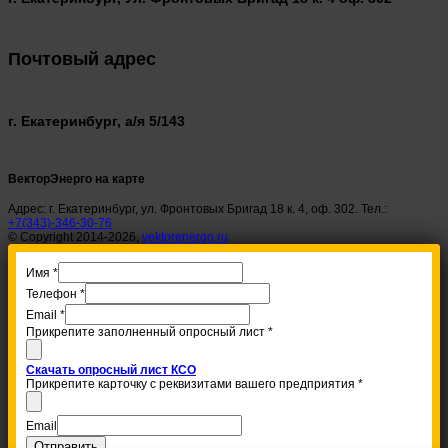
Почтовый адрес
г. Екатеринбург, а/я 5/143
ВекторЭнерго на карте
Адрес: г. Екатеринбург, ул. Фронтовых Бригад 18 к. 4, оф. 302. Тел.:
+7(343)-346-30-76
© Copyright 2014-2026,
vektorenergo.ru
Имя
*
Телефон
*
Email
*
Прикрепите заполненный опросный лист
*
Скачать опросный лист КСО
Прикрепите карточку с реквизитами вашего предприятия
*
Email
Отправить