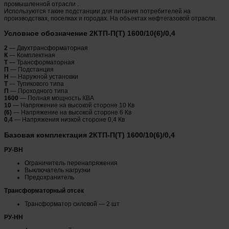
промышленной отрасли .
Используются такие подстанции для питания потребителей на
производствах, поселках и городах. На объектах нефтегазовой отрасли.
Условное обозначение 2КТП-П(Т) 1600/10(6)/0,4
2
— Двухтрансформаторная
К
— Комплектная
Т
— Трансформаторная
П
— Подстанция
Н
— Наружной установки
Т
— Тупикового типа
П
— Проходного типа
1600
— Полная мощность КВА
10
— Напряжение на высокой стороне 10 Кв
(6)
— Напряжение на высокой стороне 6 Кв
0,4
— Напряжения низкой стороне 0,4 Кв
Базовая комплектация 2КТП-П(Т) 1600/10(6)/0,4
РУ-ВН
Ограничитель перенапряжения
Выключатель нагрузки
Предохранитель
Трансформаторный отсек
Трансформатор силовой — 2 шт
РУ-НН