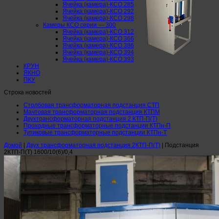
Ячейка (камера)-КСО 285
Ячейка (камера)-КСО 292
Ячейка (камера)-КСО 298
Камеры КСО серии — 300
Ячейка (камера)-КСО 312
Ячейка (камера)-КСО 366
Ячейка (камера)-КСО 386
Ячейка (камера)-КСО 394
Ячейка (камера)-КСО 393
КРУН
ЯКНО
ПКУ
Строка новостей
Столбовая трансформаторная подстанция СТП
Мачтовая трансформаторная подстанция КТПМ
Двухтрансформаторная подстанция 2 КТП-П(Т)
Проходные трансформаторные подстанции КТПн-П
Тупиковые трансформаторные подстанции КТПн-Т
Домой
|
Двух трансформаторная подстанция 2КТП-П(Т)
|
Подстанция
2КТП-П(Т) 1600/10(6)/0,4