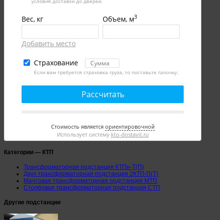
условия доставки до дверей.
3
Вес, кг
Объем, м
Добавить место
Страхование
Если вам требуется страховка груза, то поставьте галочку.
Рассчитать
Стоимость является
ориентировочной
Использует систему
kto-dostavit.ru
Категории — КТП
Трансформаторная подстанция КТПн-Т(П)
Двух трансформаторная подстанция 2КТП-П(Т)
Мачтовая трансформаторная подстанция МТП
Столбовая трансформаторная подстанция СТП
Другие подстанции