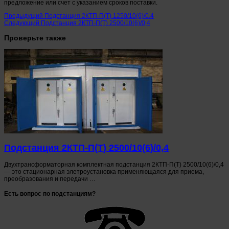
предложение или счет с указанием сроков поставки.
Предыдущий
Подстанция 2КТП-П(Т) 1250/10(6)/0.4
Следующий
Подстанция 2КТП-П(Т) 2500/10(6)/0,4
Проверьте также
Подстанция 2КТП-П(Т) 2500/10(6)/0,4
Двухтрансформаторная комплектная подстанция 2КТП-П(Т) 2500/10(6)/0,4
— это стационарная элетроустановка применяющаяся для приема,
преобразования и передачи …
Есть вопрос по подстанциям?