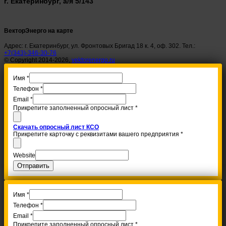
г. Екатеринбург, а/я 5/143
ВекторЭнерго на карте
Адрес: г. Екатеринбург, ул. Фронтовых Бригад 18 к. 4, оф. 302. Тел.:
+7(343)-346-30-76
© Copyright 2014-2026,
vektorenergo.ru
Имя
*
Телефон
*
Email
*
Прикрепите заполненный опросный лист
*
Скачать опросный лист КСО
Прикрепите карточку с реквизитами вашего предприятия
*
Website
Отправить
Имя
*
Телефон
*
Email
*
Прикрепите заполненный опросный лист
*