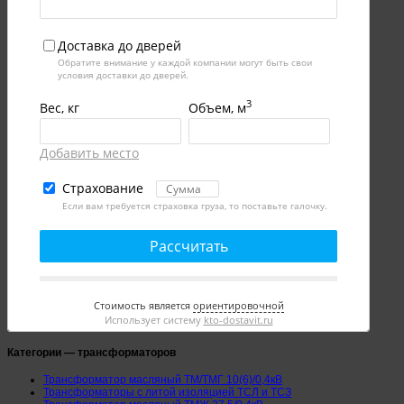
Доставка до дверей
Обратите внимание у каждой компании могут быть свои
условия доставки до дверей.
3
Вес, кг
Объем, м
Добавить место
Страхование
Если вам требуется страховка груза, то поставьте галочку.
Рассчитать
Стоимость является
ориентировочной
Использует систему
kto-dostavit.ru
Категории — трансформаторов
Трансформатор масляный ТМ/ТМГ 10(6)/0,4кВ
Трансформаторы с литой изоляцией ТСЛ и ТСЗ