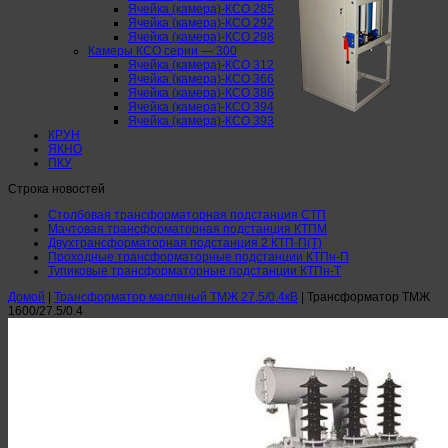
Ячейка (камера)-КСО 285
Ячейка (камера)-КСО 292
Ячейка (камера)-КСО 298
Камеры КСО серии — 300
Ячейка (камера)-КСО 312
Ячейка (камера)-КСО 366
Ячейка (камера)-КСО 386
Ячейка (камера)-КСО 394
Ячейка (камера)-КСО 393
КРУН
ЯКНО
ПКУ
Строка новостей
Столбовая трансформаторная подстанция СТП
Мачтовая трансформаторная подстанция КТПМ
Двухтрансформаторная подстанция 2 КТП-П(Т)
Проходные трансформаторные подстанции КТПн-П
Тупиковые трансформаторные подстанции КТПн-Т
Домой
|
Трансформатор масляный ТМЖ 27,5/0,4кВ
|
Трансформатор ТМЖ
1600/27.5/0.4