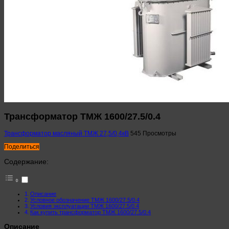
Трансформатор ТМЖ 1600/27.5/0.4
Трансформатор масляный ТМЖ 27,5/0,4кВ
545 Просмотры
Поделиться
Содержание:
Описание
Условное обозначение ТМЖ 1600/27.5/0.4
Условия эксплуатации ТМЖ 1600/27.5/0.4
Как купить трансформатор ТМЖ 1600/27.5/0.4
Описание