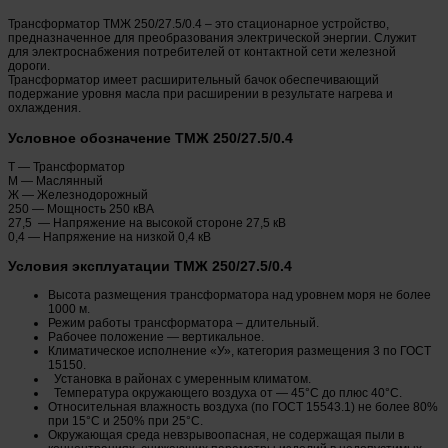
Трансформатор ТМЖ 250/27.5/0.4 – это стационарное устройство,
предназначенное для преобразования электрической энергии. Служит
для электроснабжения потребителей от контактной сети железной
дороги.
Трансформатор имеет расширительный бачок обеспечивающий
подержание уровня масла при расширении в результате нагрева и
охлаждения.
Условное обозначение ТМЖ 250/27.5/0.4
Т — Трансформатор
М — Маслянный
Ж — Железнодорожный
250 — Мощность 250 кВА
27,5 — Напряжение на высокой стороне 27,5 кВ
0,4 — Напряжение на низкой 0,4 кВ
Условия эксплуатации ТМЖ 250/27.5/0.4
Высота размещения трансформатора над уровнем моря не более
1000 м.
Режим работы трансформатора – длительный.
Рабочее положение — вертикальное.
Климатическое исполнение «У», категория размещения 3 по ГОСТ
15150.
Установка в районах с умеренным климатом.
Температура окружающего воздуха от — 45°С до плюс 40°С.
Относительная влажность воздуха (по ГОСТ 15543.1) не более 80%
при 15°С и 250% при 25°С.
Окружающая среда невзрывоопасная, не содержащая пыли в