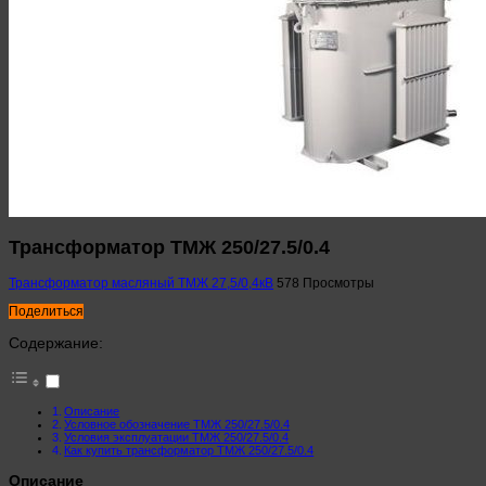
Трансформатор ТМЖ 250/27.5/0.4
Трансформатор масляный ТМЖ 27,5/0,4кВ
578 Просмотры
Поделиться
Содержание:
Описание
Условное обозначение ТМЖ 250/27.5/0.4
Условия эксплуатации ТМЖ 250/27.5/0.4
Как купить трансформатор ТМЖ 250/27.5/0.4
Описание