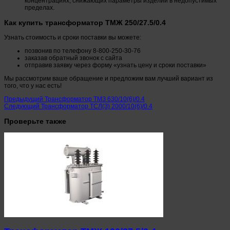
концентрациях, снижающих параметры изделий в недопустимых
пределах.
Как купить трансформатор ТМЖ 250/27.5/0.4
Узнать стоимость и сроки поставки вы можете:
позвонив по телефону 8-800-250-30-76
заказав обратный звонок с сайта
отправив заявку через форму «узнать цену и сроки поставки»
Мы рассмотрим ваше обращение и предложим вам лучший вариант из
того, что у нас есть!
Предыдущий
Трансформатор ТМЗ 630/10(6)/0.4
Следующий
Трансформатор ТСЛ(З) 2000/10(6)/0.4
Проверьте также