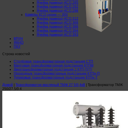
Ячейка (камера)-КСО 285
Ячейка (камера)-КСО 292
Ячейка (камера)-КСО 298
Камеры КСО серии — 300
Ячейка (камера)-КСО 312
Ячейка (камера)-КСО 366
Ячейка (камера)-КСО 386
Ячейка (камера)-КСО 394
Ячейка (камера)-КСО 393
КРУН
ЯКНО
ПКУ
Строка новостей
Столбовая трансформаторная подстанция СТП
Мачтовая трансформаторная подстанция КТПМ
Двухтрансформаторная подстанция 2 КТП-П(Т)
Проходные трансформаторные подстанции КТПн-П
Тупиковые трансформаторные подстанции КТПн-Т
Домой
|
Трансформатор масляный ТМЖ 27,5/0,4кВ
|
Трансформатор ТМЖ
250/27.5/0.4