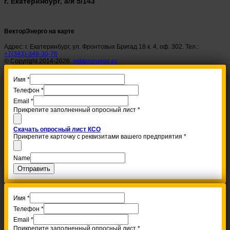
г. Екатеринбург, а/я 5/143
ВекторЭнерго на карте
Адрес: г. Екатеринбург, ул. Фронтовых Бригад 18 к. 4, оф. 302. Тел.:
+7(343)-346-30-76
© Copyright 2014-2026,
vektorenergo.ru
Имя
*
Телефон
*
Email
*
Прикрепите заполненный опросный лист
*
Скачать опросный лист КСО
Прикрепите карточку с реквизитами вашего предприятия
*
Name
Отправить
Имя
*
Телефон
*
Email
*
Прикрепите заполненный опросный лист
*