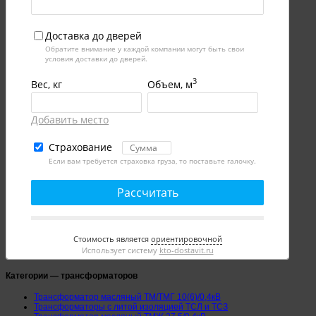
Доставка до дверей
Обратите внимание у каждой компании могут быть свои
условия доставки до дверей.
3
Вес, кг
Объем, м
Добавить место
Страхование
Если вам требуется страховка груза, то поставьте галочку.
Рассчитать
Стоимость является
ориентировочной
Использует систему
kto-dostavit.ru
Категории — трансформаторов
Трансформатор масляный ТМ/ТМГ 10(6)/0,4кВ
Трансформаторы с литой изоляцией ТСЛ и ТСЗ